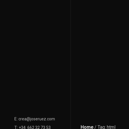
E: crea@joseruez.com
Home
/ Tag: html
T: +34 662 32 73 53