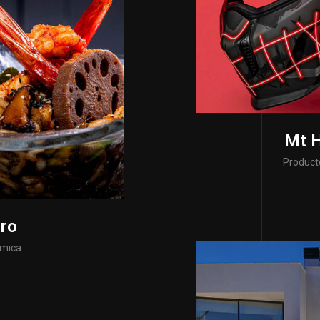
Mt 
Producto
ro
omica