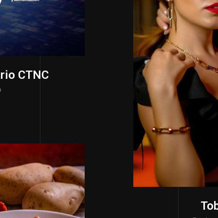
ario CTNC
o
To