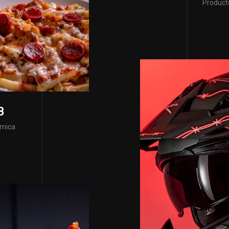
Producto
B
omica