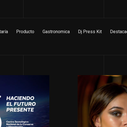
taría
Producto
Gastronomica
Dj Press Kit
Destaca