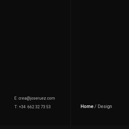
E: crea@joseruez.com
Home
/ Design
T: +34 662 32 73 53