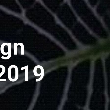
ign
 2019