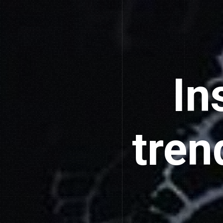
In
tren