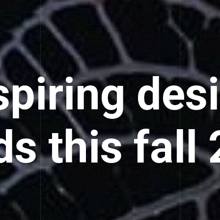
spiring des
ds this fall